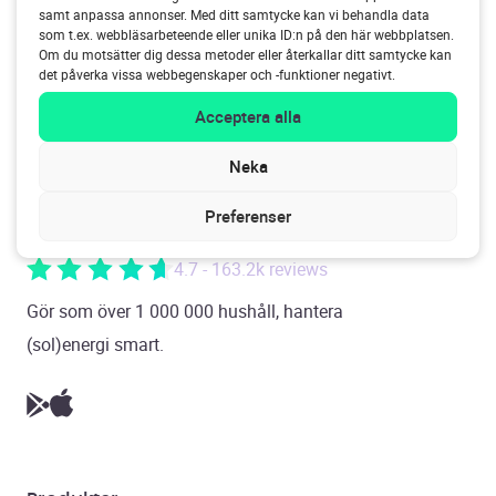
samt anpassa annonser. Med ditt samtycke kan vi behandla data
FÖRKLARING
SOLENERGI
som t.ex. webbläsarbeteende eller unika ID:n på den här webbplatsen.
Om du motsätter dig dessa metoder eller återkallar ditt samtycke kan
Övervaka enkelt avkastningen från
det påverka vissa webbegenskaper och -funktioner negativt.
dina solpaneler.
Acceptera alla
15 januari 2025
Neka
Preferenser
4.7 - 163.2k reviews
Gör som över 1 000 000 hushåll, hantera
(sol)energi smart.