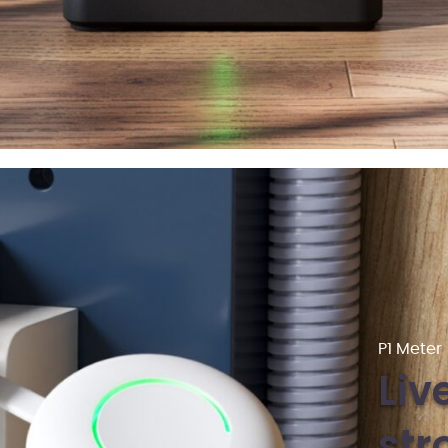
P1 Meter
Liv
str