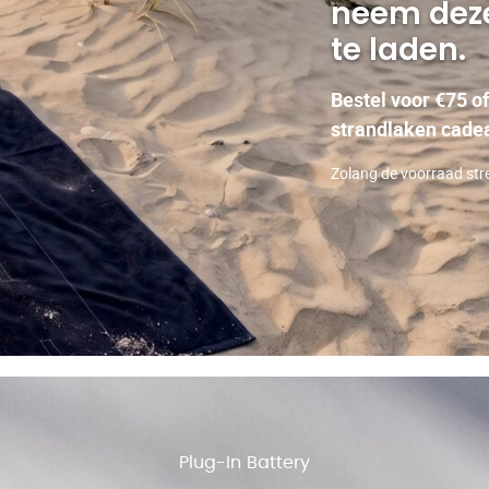
neem deze
te laden
Bestel voor €75 
strandlaken cade
Zolang de voorraad str
Plug-In Battery