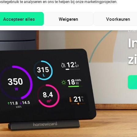
sitegebruik te analyseren en ons te helpen bij onze marketingprojecten.
Accepteer alles
Weigeren
Voorkeuren
Ene
I
z