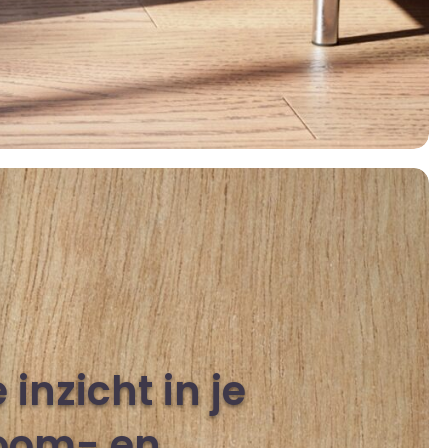
e inzicht in je
oom- en