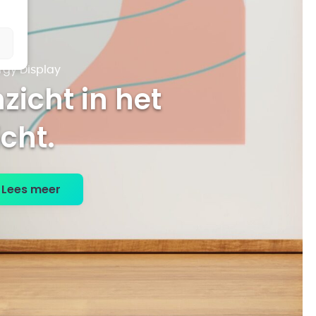
rgy Display
nzicht in het
icht
Lees meer