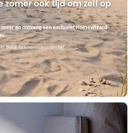
 zomer ook tijd om zelf op
of meer en ontvang een exclusief HomeWizard
au.
ekt. Bekijk de actievoorwaarden
hier
.