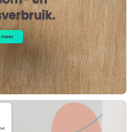
verbruik
 meer
het