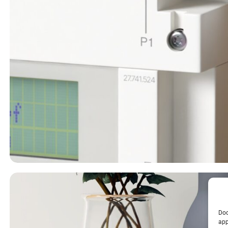
Doo
app