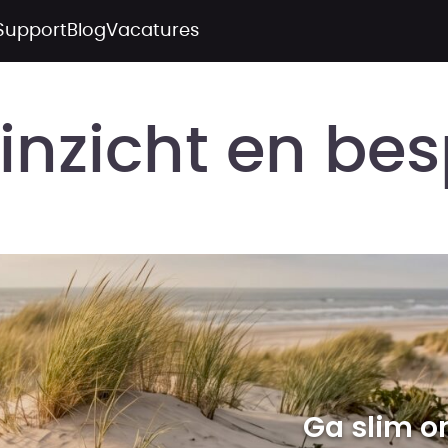
Support
Blog
Vacatures
 inzicht en be
Ga slim o