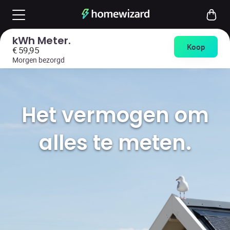
kWh Meter
Koop
€
59,95
Morgen
bezorgd
Het vermogen om
alles te meten