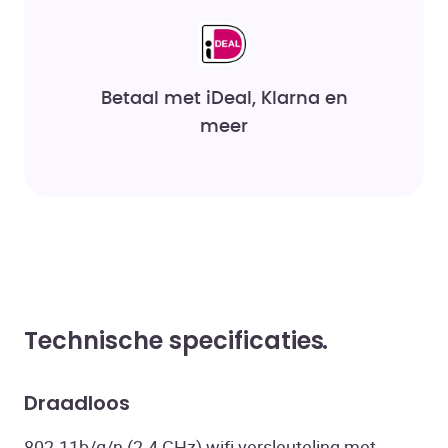
Betaal met iDeal, Klarna en
meer
Technische specificaties
Draadloos
802.11b/g/n (2.4 GHz) wifi versleuteling met