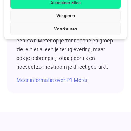
Accepteer alles
Weigeren
Inzicht in je zonnepanelen
Voorkeuren
Met de combinatie van een P1 Meter en
een kWh Meter op je zonnepanelen groep
zie je niet alleen je teruglevering, maar
ook je opbrengst, totaalgebruik en
hoeveel zonnestroom je direct gebruikt.
Meer informatie over P1 Meter