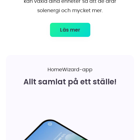
kan växla dina enheter så att de drar
solenergi och mycket mer.
Läs mer
HomeWizard-app
Allt samlat på ett ställe!