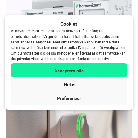
Cookies
Vi använder cookies för att lagra och/eller få tillgång till
enhetsinformation. Vi gör detta för att förbättra webbupplevelsen
samt anpassa annonser. Med ditt samtycke kan vi behandla data
som t.ex. webbläsarbeteende eller unika ID:n på den här webbplatsen.
Energy Socket
Om du motsätter dig dessa metoder eller återkallar ditt samtycke kan
det påverka vissa webbegenskaper och -funktioner negativt.
Mät och växla enskilda
enheter
Acceptera alla
Neka
Läs mer
Preferenser