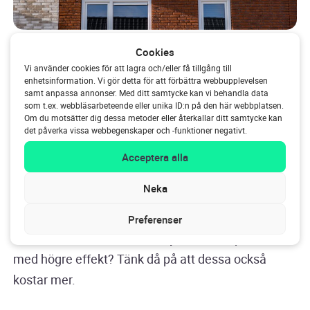
Nu vet du hur mycket verkningsgrad per solpanel
Cookies
du behöver för att vara självförsörjande, och hur
Vi använder cookies för att lagra och/eller få tillgång till
många paneler som får plats på ditt tak. Du är alltså
enhetsinformation. Vi gör detta för att förbättra webbupplevelsen
samt anpassa annonser. Med ditt samtycke kan vi behandla data
redan en bra bit på väg för att räkna ut hur många
som t.ex. webbläsarbeteende eller unika ID:n på den här webbplatsen.
Om du motsätter dig dessa metoder eller återkallar ditt samtycke kan
solpaneler du faktiskt behöver. Men det sista
det påverka vissa webbegenskaper och -funktioner negativt.
steget är att även ta hänsyn till
effekten
hos
Acceptera alla
solpanelerna.
Neka
Den maximala effekten hos solpaneler anges alltid i
wattpeak (Wp)
. En standardpanel har vanligtvis en
Preferenser
effekt mellan
270 och 370 Wp
. Vill du ha paneler
med högre effekt? Tänk då på att dessa också
kostar mer.