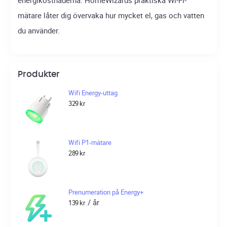
mätare låter dig övervaka hur mycket el, gas och vatten
du använder.
Produkter
Wifi Energy-uttag
329
kr
Wifi P1-mätare
289
kr
Prenumeration på Energy+
/ år
139
kr