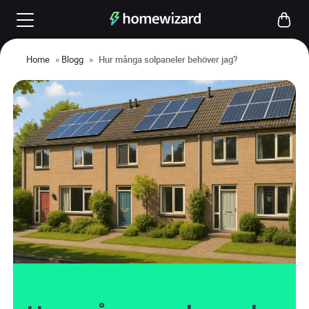
Home
»
Blogg
»
Hur många solpaneler behöver jag?