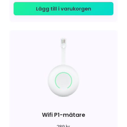
Lägg till i varukorgen
Wifi P1-mätare
289
kr