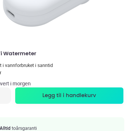
i Watermeter
t i vannforbruket i sanntid
r
evert
i morgen
Legg til i handlekurv
Alltid
toårsgaranti