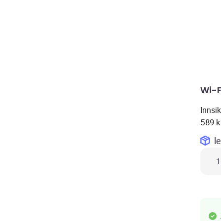
Wi-F
Innsik
589
k
l