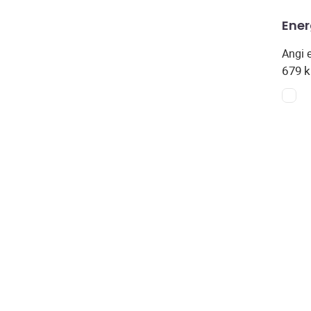
Ener
Angi 
679
k