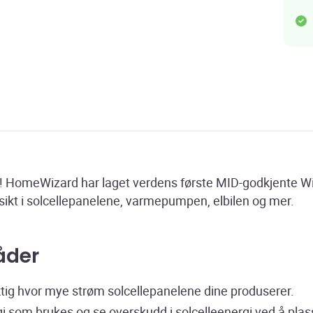
! HomeWizard har laget verdens første MID-godkjente W
sikt i solcellepanelene, varmepumpen, elbilen og mer.
åder
ktig hvor mye strøm solcellepanelene dine produserer.
gi som brukes og se overskudd i solcelleenergi ved å pl