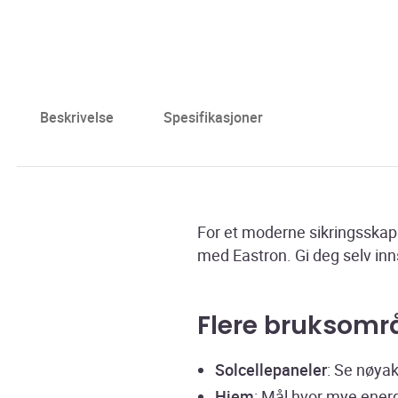
Beskrivelse
Spesifikasjoner
For et moderne sikringsskap
med Eastron. Gi deg selv inn
Flere bruksomr
Solcellepaneler
: Se nøya
Hjem
: Mål hvor mye ener