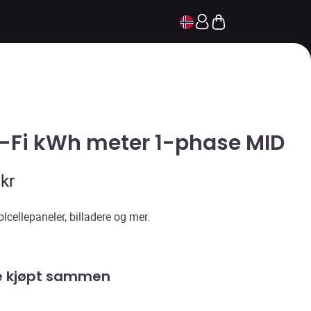
-Fi kWh meter 1-phase MID
9
kr
lcellepaneler, billadere og mer.
e kjøpt sammen