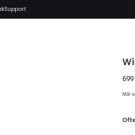
kk
Support
Wi
69
Mål so
Oft