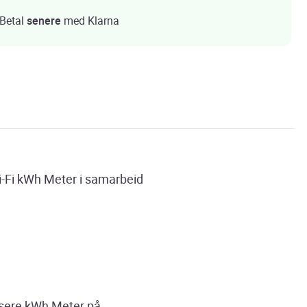
Betal
senere
med Klarna
i-Fi kWh Meter i samarbeid
assere kWh Meter på