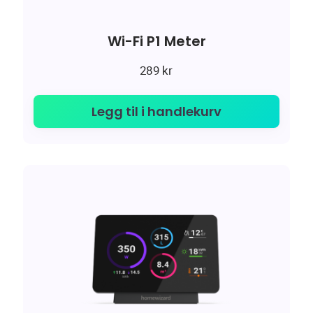
Wi-Fi P1 Meter
289
kr
Legg til i handlekurv