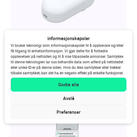
informasjonskapsler
Vi bruker teknologi som informasjonskapsler til å oppbevare og/eller
Wi-Fi Watermeter
få tilgang til enhetsinformasjon. Vi gjør dette for å forbedre
opplevelsen på nettsiden og til å vise tilpassede annonser. Samtykke
til denne teknologien lar oss behandle data som atferd på nettstedet
589
kr
eller unike ID-er på denne siden. Hvis du ikke samtykker eller trekker
tilbake samtykket, kan det ha en negativ effekt på enkelte funksjoner.
Legg til i handlekurv
Godta alle
Avslå
Preferanser