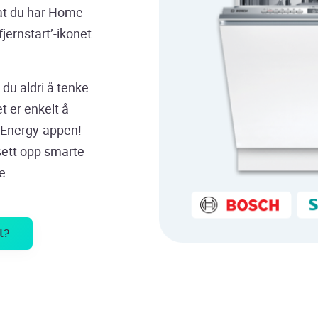
r at du har Home
fjernstart’-ikonet
 du aldri å tenke
t er enkelt å
Energy-appen!
sett opp smarte
e.
t?