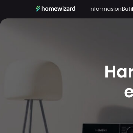
Informasjon
Buti
Har
e