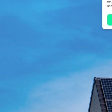
net
sam