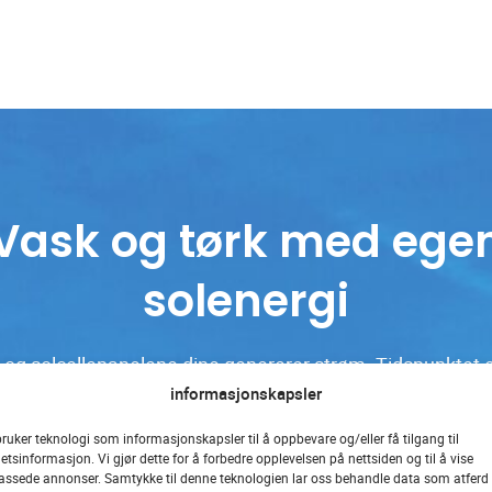
Vask og tørk med ege
solenergi
 og solcellepanelene dine genererer strøm. Tidspunktet e
informasjonskapsler
askinen, tørketrommelen eller oppvaskmaskinen. Heldigv
pgaver for Home Connect-hvitevarene dine. De starter 
bruker teknologi som informasjonskapsler til å oppbevare og/eller få tilgang til
etsinformasjon. Vi gjør dette for å forbedre opplevelsen på nettsiden og til å vise
ar nok solenergioverskudd. Kostnadseffektivt og bærekra
passede annonser. Samtykke til denne teknologien lar oss behandle data som atferd