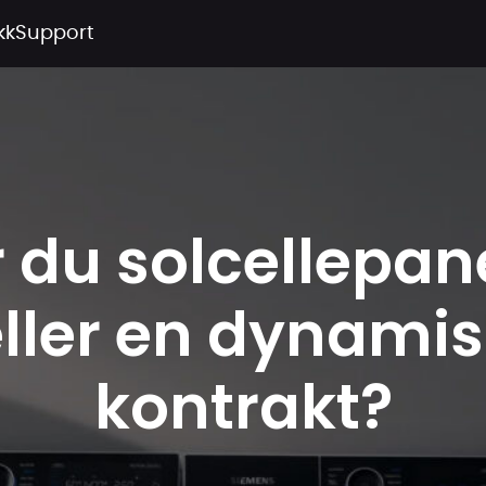
kk
Support
 du solcellepan
ller en dynami
kontrakt?