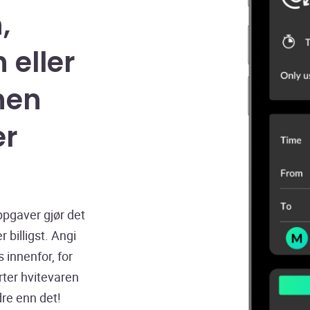
,
 eller
nen
er
pgaver gjør det
 billigst. Angi
 innenfor, for
ter hvitevaren
dre enn det!