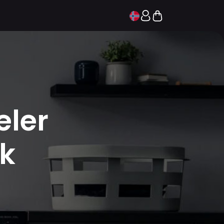
eler
sk