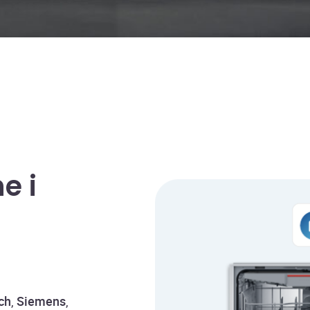
e i
ch
,
Siemens
,