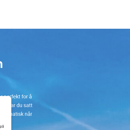
n
r perfekt for å
is har du satt
automatisk når
ftig.
 på