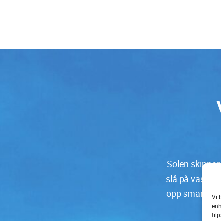
Solen skinner,
slå på vaskem
opp smarte op
Vi 
enh
du h
til