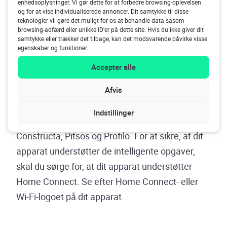
enhedsoplysninger. Vi gør dette for at forbedre browsing-oplevelsen
hver dag. Bemærk, at “Permanent fjernstart” ikke
og for at vise individualiserede annoncer. Dit samtykke til disse
teknologier vil gøre det muligt for os at behandle data såsom
er det samme som “Fjernstart”.
browsing-adfærd eller unikke ID'er på dette site. Hvis du ikke giver dit
samtykke eller trækker det tilbage, kan det modsvarende påvirke visse
egenskaber og funktioner.
Kan jeg tilslutte min vaskemaskine,
Accepter alle
tørretumbler eller opvaskemaskine?
Home Connect er tilgængelig for
Afvis
husholdningsapparater af mærkerne Bosch,
Indstillinger
Siemens, Gaggenau, Neff, Thermador, Balay,
Constructa, Pitsos og Profilo. For at sikre, at dit
apparat understøtter de intelligente opgaver,
skal du sørge for, at dit apparat understøtter
Home Connect. Se efter Home Connect- eller
Wi-Fi-logoet på dit apparat.