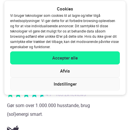
Cookies
Har du ikke fået svar på dit spørgsmål?
Vi bruger teknologier som cookies til at lagre og/eller tilgå
enhedsoplysninger. Vi gør dette for at forbedre browsing-oplevelsen
og for at vise individualiserede annoncer. Dit samtykke til disse
teknologier vil gøre det muligt for os at behandle data såsom
browsing-adfærd eller unikke ID'er på dette site. Hvis du ikke giver dit
samtykke eller trækker det tilbage, kan det modsvarende påvirke visse
egenskaber og funktioner.
Accepter alle
Afvis
Indstillinger
4.7 - 163.2k reviews
Gør som over 1.000.000 husstande, brug
(sol)energi smart.