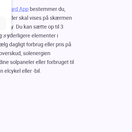
Wizard App
bestemmer du,
nger, der skal vises på skærmen
isplay. Du kan sætte op til 3
 3 yderligere elementer i
lg dagligt forbrug eller pris på
loverskud, solenergien
ine solpaneler eller forbruget til
 elcykel eller -bil.