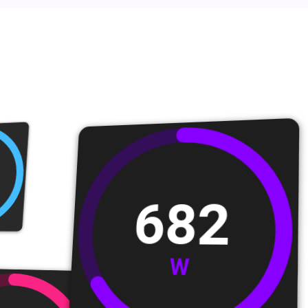
682
W