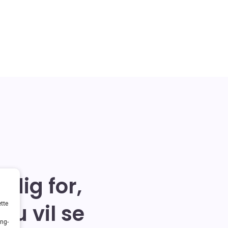
 dig for,
ette
du vil se
ing-