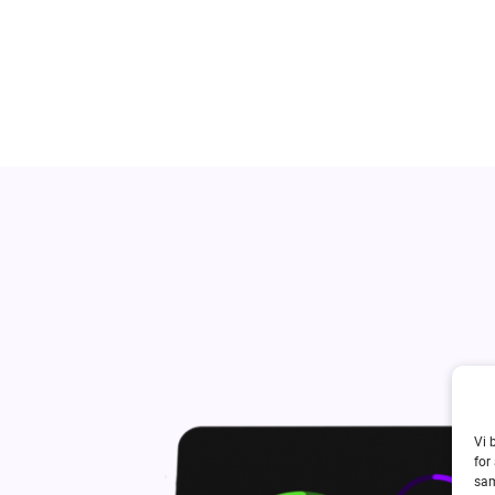
Vi 
for
sam