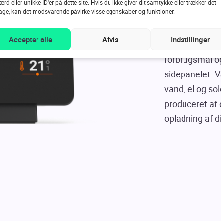
ærd eller unikke ID'er på dette site. Hvis du ikke giver dit samtykke eller trækker det
bage, kan det modsvarende påvirke visse egenskaber og funktioner.
Gennem
Home
hvilke oplysni
Accepter alle
Afvis
Indstillinger
af dit Energy D
forbrugsmål og
sidepanelet. Væ
vand, el og so
produceret af d
opladning af din