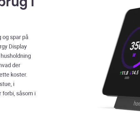
brug i
g og spar på
gy Display
n husholdning
 hvad der
ette koster.
stue, i
r forbi, såsom i