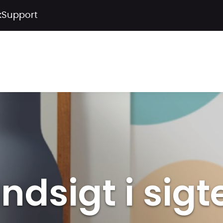
k
Support
Indsigt i sigt