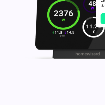
adf
til