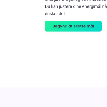
Du kan justere dine energimål nå
ønsker det.
Begynd at sætte mål