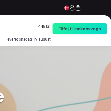
449
kr.
Tilføj til indkøbsvogn
leveret
onsdag 19 august
e