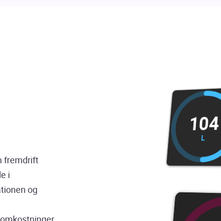
104
L
 fremdrift
e i
ationen og
e omkostninger.