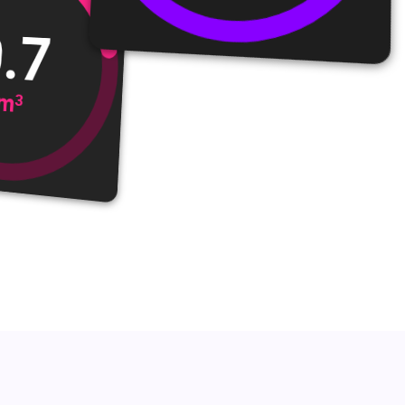
.7
m
3