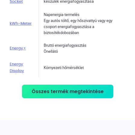
készülék energiafogyasztása
Socket
Napenergia-termelés
Egy autós töltő, egy hőszivattyú vagy egy
kWh-Meter
csoport energiafogyasztása a
biztosítékdobozában
Bruttó energiafogyasztás
Energy+
Önellátó
Energy
Környezeti hőmérséklet
Display
Összes termék megtekintése