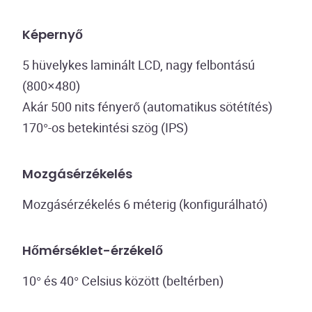
Képernyő
5 hüvelykes laminált LCD, nagy felbontású
(800×480)
Akár 500 nits fényerő (automatikus sötétítés)
170°-os betekintési szög (IPS)
Mozgásérzékelés
Mozgásérzékelés 6 méterig (konfigurálható)
Hőmérséklet-érzékelő
10° és 40° Celsius között (beltérben)