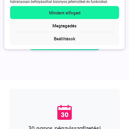
hátrányosan befolyásolhat bizonyos jellemzőket és funkciókat.
Energy Display
Mindent elfogad
22690
Ft
Megtagadás
Beállítások
Kosárba
30 napos pénzvisszafizetési