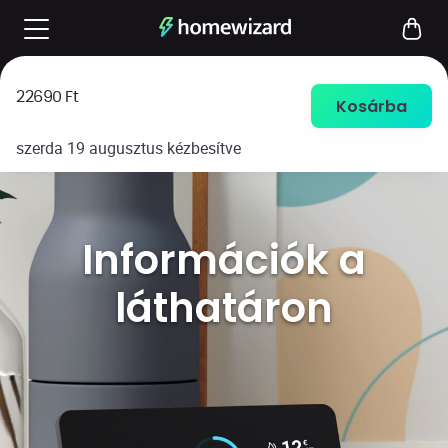
22690
Ft
Kosárba
szerda 19 augusztus
kézbesítve
Információk a
láthatáron