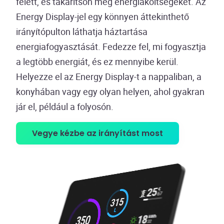
felett, és takarítson meg energiaköltségeket. Az
Energy Display-jel egy könnyen áttekinthető
irányítópulton láthatja háztartása
energiafogyasztását. Fedezze fel, mi fogyasztja
a legtöbb energiát, és ez mennyibe kerül.
Helyezze el az Energy Display-t a nappaliban, a
konyhában vagy egy olyan helyen, ahol gyakran
jár el, például a folyosón.
Vegye kézbe az irányítást most