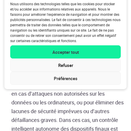
Nous utilisons des technologies telles que les cookies pour stocker
résultant de l’utilisation des Produits et Services.
et/ou accéder aux informations relatives aux appareils. Nous le
Les économies d’énergie et les avantages
faisons pour améliorer l'expérience de navigation et pour montrer des
publicités personnalisées. Le fait de consentir à ces technologies nous
monétaires réels dépendent de facteurs qui sont
permettra de traiter des données telles que le comportement de
navigation ou les identifiants uniques sur ce site. Le fait de ne pas
sous le contrôle exclusif de l’utilisateur.
consentir ou de retirer son consentement peut avoir un effet négatif
HomeWizard se réserve le droit de suspendre
sur certaines caractéristiques et fonctions.
l’accès aux services et l’utilisation illimitée des
Accepter tout
services, aussi longtemps que nécessaire pour
Refuser
des raisons impérieuses – par exemple, pendant
la maintenance nécessaire des serveurs, des
Préférences
programmes ou de l’infrastructure nécessaire,
en cas d’attaques non autorisées sur les
données ou les ordinateurs, ou pour éliminer des
lacunes de sécurité imprévues ou d’autres
défaillances graves. Dans ces cas, un contrôle
intelligent autonome des dispositifs finaux est