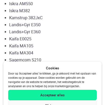
Iskra AM550
Iskra M382
Kamstrup 382JxC
Landis+Gyr E350
Landis+Gyr E360
Kaifa E0025
Kaifa MA105
Kaifa MA304
Sagemcom S210
Sagemcom T210-D
Cookies
Sagemcom XS210
Door op ‘Accepteer alles’ te klikken, ga je akkoord met het opslaan van
cookies op je apparaat. Deze cookies worden gebruikt om de
Sagemcom T211
navigatie van de website te verbeteren, het websitegebruik te
analyseren en ons te helpen bij onze marketingprojecten.
Sagemcom S211
ZIV CTA5
Accepteer alles