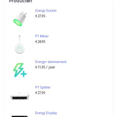
Producten
Energy Socket
€
27,95
P1 Meter
€
24,95
Energy+ abonnement
/ jaar
€
11,95
P1 Splitter
€
27,95
Energy Display