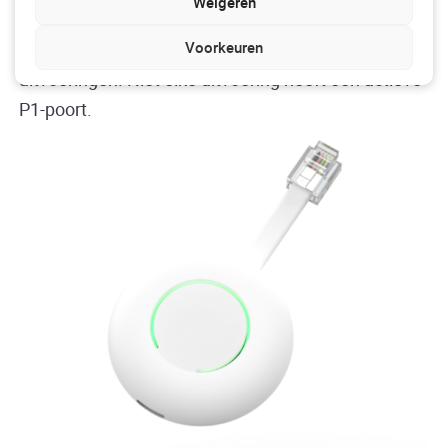
Weigeren
Let op: sommige modellen bestaan in meerdere
Voorkeuren
uitvoeringen. Niet elke uitvoering heeft een actieve
P1-poort.