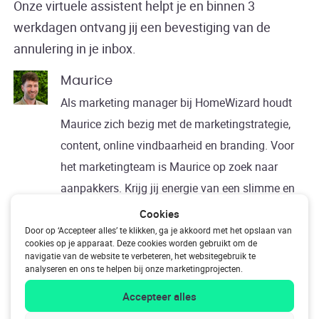
Onze virtuele assistent helpt je en binnen 3
werkdagen ontvang jij een bevestiging van de
annulering in je inbox.
Maurice
Als marketing manager bij HomeWizard houdt
Maurice zich bezig met de marketingstrategie,
content, online vindbaarheid en branding. Voor
het marketingteam is Maurice op zoek naar
aanpakkers. Krijg jij energie van een slimme en
duurzame toekomst? Bekijk snel de vacatures!
Cookies
Door op ‘Accepteer alles’ te klikken, ga je akkoord met het opslaan van
cookies op je apparaat. Deze cookies worden gebruikt om de
navigatie van de website te verbeteren, het websitegebruik te
analyseren en ons te helpen bij onze marketingprojecten.
Accepteer alles
Previous
Wat zijn de voor- en nadelen van een