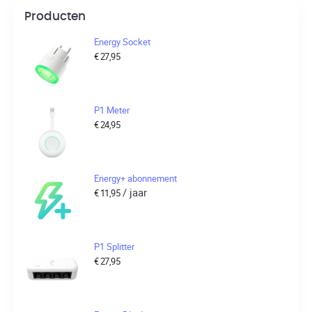
Producten
Energy Socket
€
27,95
P1 Meter
€
24,95
Energy+ abonnement
/ jaar
€
11,95
P1 Splitter
€
27,95