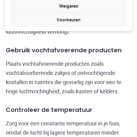
vooral in kelders en badkamers. Repareer
Weigeren
eventuele lekkages onmiddellijk om te voorkomen
Voorkeuren
dat overtollig vocht zich ophoopt en de
luchtvochtigheid verhoogt.
Gebruik vochtafvoerende producten
Plaats vochtafvoerende producten zoals
vochtabsorberende zakjes of ontvochtigende
kristallen in ruimtes die gevoelig zijn voor een te
hoge luchtvochtigheid, zoals kasten of kelders.
Controleer de temperatuur
Zorg voor een constante temperatuur in je huis,
omdat de lucht bij lagere temperaturen minder