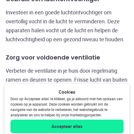
Investeer in een goede luchtontvochtiger om
overtollig vocht in de lucht te verminderen. Deze
apparaten halen vocht uit de lucht en helpen de
luchtvochtigheid op een gezond niveau te houden.
Zorg voor voldoende ventilatie
Verbeter de ventilatie in je huis door regelmatig
ramen en deuren te openen. Frisse lucht van buiten
kan helpen om vochtige lucht te verdrijven en de
Cookies
luchtvochtigheid te verminderen.
Door op ‘Accepteer alles’ te klikken, ga je akkoord met het opslaan van
cookies op je apparaat. Deze cookies worden gebruikt om de
navigatie van de website te verbeteren, het websitegebruik te
Repareer lekkages en vochtproblemen
analyseren en ons te helpen bij onze marketingprojecten.
Accepteer alles
Controleer je huis op lekkages en vochtproblemen,