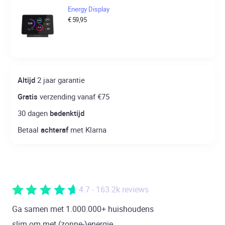
Energy Display
€
59,95
Altijd
2 jaar garantie
Gratis
verzending vanaf €75
30 dagen
bedenktijd
Betaal
achteraf
met Klarna
4.7 - 163.2k reviews
Ga samen met 1.000.000+ huishoudens
slim om met (zonne-)energie.