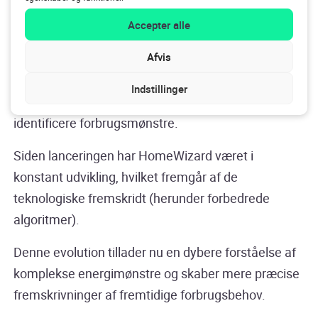
blevet mere og mere præcise med årene, hvilket
Accepter alle
muliggør en grundigere analyse af energiforbruget
over tid.
Afvis
Med HomeWizards avancerede funktioner kan
Indstillinger
brugerne se detaljerede historiske data og
identificere forbrugsmønstre.
Siden lanceringen har HomeWizard været i
konstant udvikling, hvilket fremgår af de
teknologiske fremskridt (herunder forbedrede
algoritmer).
Denne evolution tillader nu en dybere forståelse af
komplekse energimønstre og skaber mere præcise
fremskrivninger af fremtidige forbrugsbehov.