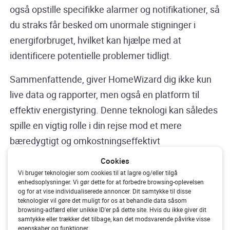
også opstille specifikke alarmer og notifikationer, så
du straks får besked om unormale stigninger i
energiforbruget, hvilket kan hjælpe med at
identificere potentielle problemer tidligt.
Sammenfattende, giver HomeWizard dig ikke kun
live data og rapporter, men også en platform til
effektiv energistyring. Denne teknologi kan således
spille en vigtig rolle i din rejse mod et mere
bæredygtigt og omkostningseffektivt
energiudnyttelse i hjemmet.
Cookies
Vi bruger teknologier som cookies til at lagre og/eller tilgå
enhedsoplysninger. Vi gør dette for at forbedre browsing-oplevelsen
Historik og trends
.
og for at vise individualiserede annoncer. Dit samtykke til disse
teknologier vil gøre det muligt for os at behandle data såsom
browsing-adfærd eller unikke ID'er på dette site. Hvis du ikke giver dit
Historik og trends inden for strømovervågning er
samtykke eller trækker det tilbage, kan det modsvarende påvirke visse
egenskaber og funktioner.