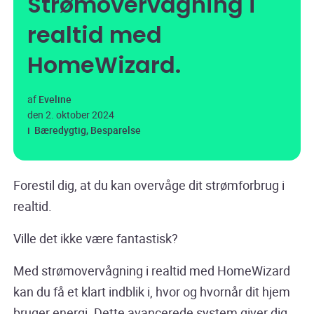
Strømovervågning i
realtid med
HomeWizard.
af
Eveline
den
2. oktober 2024
i
Bæredygtig
,
Besparelse
Forestil dig, at du kan overvåge dit strømforbrug i
realtid.
Ville det ikke være fantastisk?
Med strømovervågning i realtid med HomeWizard
kan du få et klart indblik i, hvor og hvornår dit hjem
bruger energi. Dette avancerede system giver dig