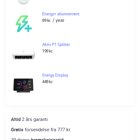
Energy+ abonnement
/ year
89
kr.
Aktiv P1 Splitter
199
kr.
Energy Display
449
kr.
Altid
2 års garanti
Gratis
forsendelse fra 777 kr.
30 dages
betænkningstid