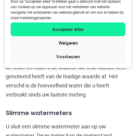
Door op “accepteer alles” te klikken gaat u akkoord met het opslaan
De cijfers met de zwarte achtergrond geven het
van cookies op uw apparaat voor het verbeteren van website
aantal kubieke meters water aan. Eén kubieke
navigatie, het analyseren van website gebruik en om ons te helpen bij
onze marketingprojecten.
meter is 1.000 liter, dus als er in het zwarte
Accepteer alles
gedeelde 100 staat, is er een verbruik van 100.000
liter geweest. De cijfers met de rode achtergrond
Weigeren
geven het verbruik in liters weer. Om het
Voorkeuren
waterverbruik af te lezen, noteert u de cijfers van
de teller en haalt u de waarde die u de laatste keer
genoteerd heeft van de huidige waarde af. Het
verschil is de hoeveelheid water die u heeft
verbruikt sinds uw laatste meting.
Slimme watermeters
U sluit een slimme watermeter aan op uw
watermeter. Deze meter kan de meterstand