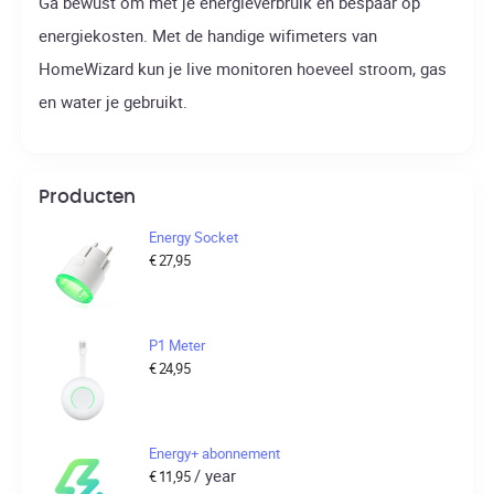
Ga bewust om met je energieverbruik en bespaar op
energiekosten. Met de handige wifimeters van
HomeWizard kun je live monitoren hoeveel stroom, gas
en water je gebruikt.
Producten
Energy Socket
€
27,95
P1 Meter
€
24,95
Energy+ abonnement
/ year
€
11,95