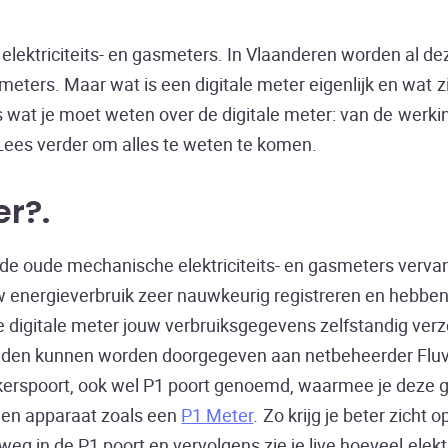
elektriciteits- en gasmeters. In Vlaanderen worden al d
 meters. Maar wat is een digitale meter eigenlijk en wat z
 wat je moet weten over de digitale meter: van de werkin
ees verder om alles te weten te komen.
er?
e de oude mechanische elektriciteits- en gasmeters verv
 energieverbruik zeer nauwkeurig registreren en hebbe
digitale meter jouw verbruiksgegevens zelfstandig ver
anden kunnen worden doorgegeven aan netbeheerder Fluv
uikerspoort, ook wel P1 poort genoemd, waarmee je deze
 een apparaat zoals een
P1 Meter
. Zo krijg je beter zicht 
eg in de P1 poort en vervolgens zie je live hoeveel elektr