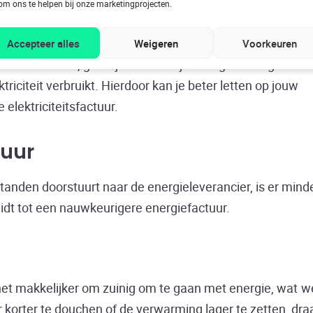
om ons te helpen bij onze marketingprojecten.
Accepteer alles
Weigeren
Voorkeuren
 een P1 Meter, geeft je inzicht in jouw eigen energieverbr
iciteit verbruikt. Hierdoor kan je beter letten op jouw
 elektriciteitsfactuur.
tuur
anden doorstuurt naar de energieleverancier, is er mind
eidt tot een nauwkeurigere energiefactuur.
 het makkelijker om zuinig om te gaan met energie, wat w
 korter te douchen of de verwarming lager te zetten, draa