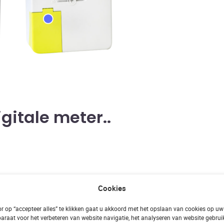
gitale meter.
verbruik bij en stuurt deze gegevens één keer per dag d
Cookies
et meer handmatig de meterstanden door te geven en word
r op “accepteer alles” te klikken gaat u akkoord met het opslaan van cookies op uw
uis te blijven voor de meteropnemer.
araat voor het verbeteren van website navigatie, het analyseren van website gebrui