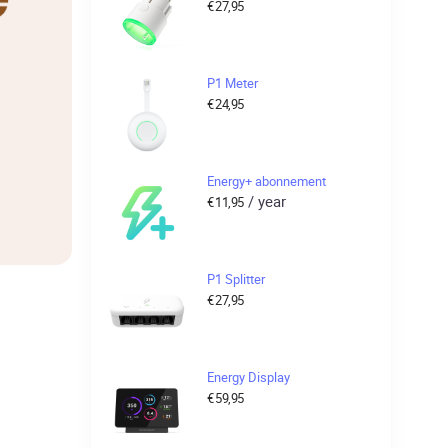
€
27,95
P1 Meter
€
24,95
Energy+ abonnement
/ year
€
11,95
P1 Splitter
€
27,95
Energy Display
€
59,95