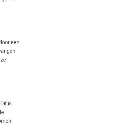
 door een
rvangen
eze
Dit is
de
komen