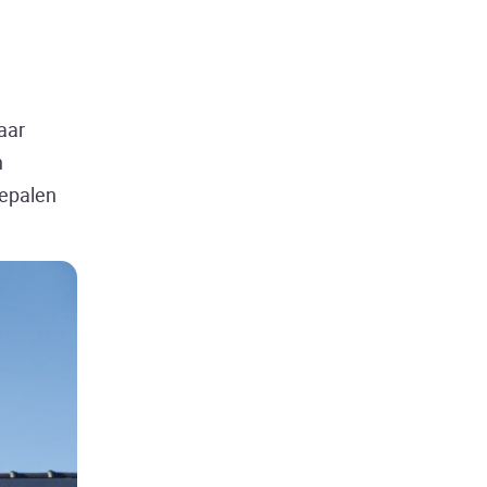
aar
n
bepalen