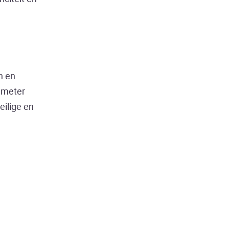
n en
e meter
eilige en