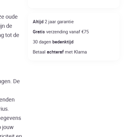
eze oude
Altijd
2 jaar garantie
ijn de
Gratis
verzending vanaf €75
g tot de
30 dagen
bedenktijd
Betaal
achteraf
met Klarna
angen. De
n
zenden
ius.
 gegevens
op jouw
iciteit en