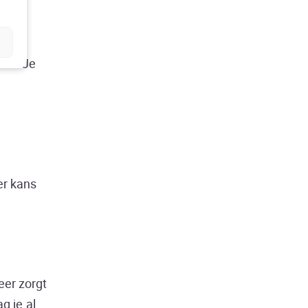
uik. Je
er kans
eer zorgt
g je al