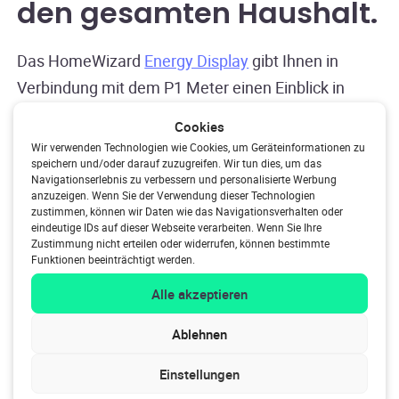
den gesamten Haushalt
.
Das HomeWizard
Energy Display
gibt Ihnen in
Verbindung mit dem P1 Meter einen Einblick in
Ihren Energieverbrauch und Ihre Kosten und hilft
Cookies
Ihnen, Ihre Energieziele zu erreichen. Platzieren Sie
Wir verwenden Technologien wie Cookies, um Geräteinformationen zu
speichern und/oder darauf zuzugreifen. Wir tun dies, um das
den Energiemonitor an strategischen Stellen in
Navigationserlebnis zu verbessern und personalisierte Werbung
Ihrem Haus und legen Sie Ihre Verbrauchsziele
anzuzeigen. Wenn Sie der Verwendung dieser Technologien
zustimmen, können wir Daten wie das Navigationsverhalten oder
einfach über die HomeWizard App fest. Je nach
eindeutige IDs auf dieser Webseite verarbeiten. Wenn Sie Ihre
Zustimmung nicht erteilen oder widerrufen, können bestimmte
verknüpften HomeWizard-Produkten haben Sie die
Funktionen beeinträchtigt werden.
Möglichkeit, Ihre Gas-, Wasser-, Strom- und
Alle akzeptieren
Gesamtkosten live oder auf Tagesbasis auf dem
Display zu verfolgen. Fordern Sie Ihre
Ablehnen
Familienmitglieder auf, kürzer zu duschen oder
Einstellungen
bestimmte Geräte kürzer zu benutzen. Mit einem