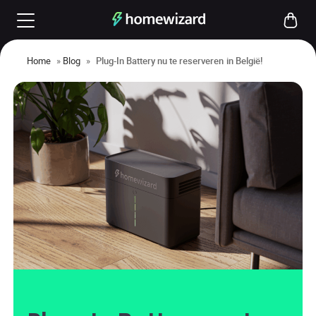
Home
»
Blog
»
Plug-In Battery nu te reserveren in België!