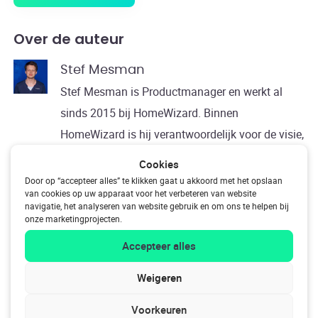
Over de auteur
Stef Mesman
Stef Mesman is Productmanager en werkt al
sinds 2015 bij HomeWizard. Binnen
HomeWizard is hij verantwoordelijk voor de visie,
ontwikkeling en klantervaring van de
Cookies
HomeWizard producten. Hij werkt nauw samen
Door op “accepteer alles” te klikken gaat u akkoord met het opslaan
van cookies op uw apparaat voor het verbeteren van website
met alle teams om nieuwe ontwikkelingen vorm
navigatie, het analyseren van website gebruik en om ons te helpen bij
te geven.
onze marketingprojecten.
Accepteer alles
Weigeren
Previous
Voorkeuren
's Avonds tv kijken op je eigen stroom, dat