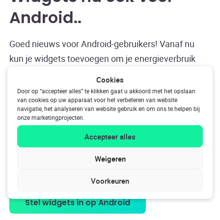
Android.
Goed nieuws voor Android-gebruikers! Vanaf nu
kun je widgets toevoegen om je energieverbruik
rechtstreeks op je startscherm te bekijken. Voor
Cookies
iOS-gebruikers was dit al mogelijk. Zo zie je in één
Door op “accepteer alles” te klikken gaat u akkoord met het opslaan
van cookies op uw apparaat voor het verbeteren van website
oogopslag je actuele verbruik, teruglevering of
navigatie, het analyseren van website gebruik en om ons te helpen bij
opwek, zonder de app te openen. Je kiest zelf
onze marketingprojecten.
welke gegevens je wil tonen, zodat je altijd zicht
Accepteer alles
hebt op wat er thuis gebeurt. Handig, overzichtelijk
Weigeren
en een mooie stap om energie-inzicht nóg dichterbij
te brengen.
Voorkeuren
Stel widgets in op Android