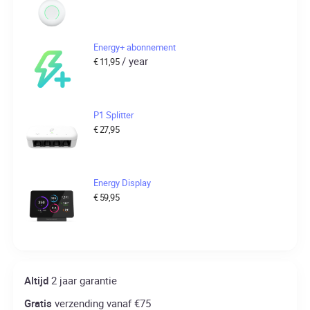
Energy+ abonnement
/ year
€
11,95
P1 Splitter
€
27,95
Energy Display
€
59,95
Altijd
2 jaar garantie
Gratis
verzending vanaf €75