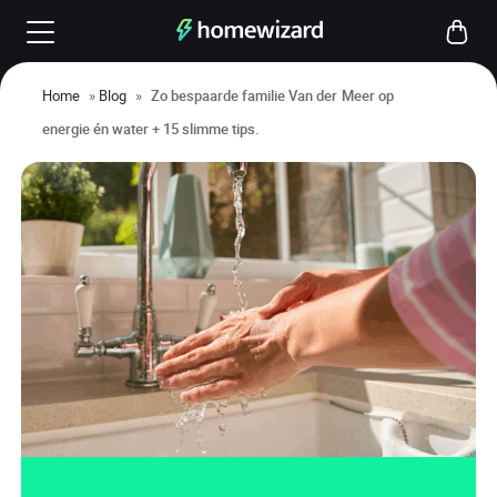
Home
»
Blog
»
Zo bespaarde familie Van der Meer op
energie én water + 15 slimme tips.