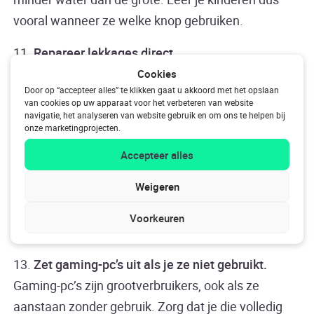
vooral wanneer ze welke knop gebruiken.
11.
Repareer lekkages direct.
Een druppelende kraan of lekkende stortbak
Cookies
Door op “accepteer alles” te klikken gaat u akkoord met het opslaan
verspilt ongemerkt veel water. Repareer dit snel en
van cookies op uw apparaat voor het verbeteren van website
voorkom verspilling.
navigatie, het analyseren van website gebruik en om ons te helpen bij
onze marketingprojecten.
12.
Voorkom sluipverbruik.
Accepteer alles
Veel toestellen gebruiken stroom als ze op stand-by
Weigeren
staan. Schakel ze helemaal uit of gebruik een
meervoudige contactdoos met schakelaar. De
Voorkeuren
Energy Socket
biedt hierin uitkomst!
13.
Zet gaming-pc’s uit als je ze niet gebruikt.
Gaming-pc’s zijn grootverbruikers, ook als ze
aanstaan zonder gebruik. Zorg dat je die volledig