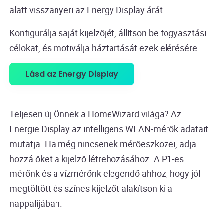
alatt visszanyeri az Energy Display árát.
Konfigurálja saját kijelzőjét, állítson be fogyasztási
célokat, és motiválja háztartását ezek elérésére.
Lásd az Energy Display
Teljesen új Önnek a HomeWizard világa? Az
Energie Display az intelligens WLAN-mérők adatait
mutatja. Ha még nincsenek mérőeszközei, adja
hozzá őket a kijelző létrehozásához. A P1-es
mérőnk és a vízmérőnk elegendő ahhoz, hogy jól
megtöltött és színes kijelzőt alakítson ki a
nappalijában.