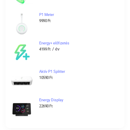
P1 Meter
9990
Ft
Energy+ előfizetés
/ év
4199
Ft
Aktív P1 Splitter
10590
Ft
Energy Display
22690
Ft