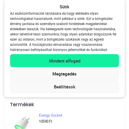
fogyasztása?
Sütik
Az eszközinformációk tárolására és/vagy elérésére olyan
technológiákat használunk, mint például a sütik. Ezt a böngészési
élmény javítása és személyre szabott hirdetések megjelenítése
érdekében tesszük. Ha beleegyezik ezen technológiák használatába,
Mi az a HomeWizard?
akkor lehetővé teszi számunkra, hogy olyan adatokat dolgozzunk fel
ezen az oldalon, mint a böngészési szokások vagy az egyedi
azonosítók. A hozzájárulás elmaradása vagy visszavonása
Legyen tisztában az energiafogyasztásával, és
hátrányosan befolyásolhat bizonyos jellemzőket és funkciókat.
takarékoskodjon az energiaköltségekkel. A
Mindent elfogad
HomeWizard praktikus Wi-Fi mérőeszközeivel élőben
nyomon követheti, hogy mennyi áramot, gázt és vizet
Megtagadás
használ.
Beállítások
Termékek
Energy Socket
10590
Ft