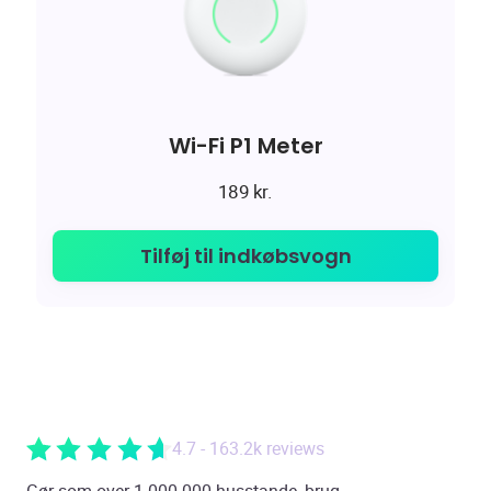
Wi-Fi P1 Meter
189
kr.
Tilføj til indkøbsvogn
4.7 - 163.2k reviews
Gør som over 1.000.000 husstande, brug