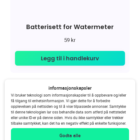
Batterisett for Watermeter
59
kr
Legg til i handlekurv
informasjonskapsler
Vi bruker teknologi som informasjonskapsler til å oppbevare og/eller
få tilgang til enhetsinformasjon. Vi gjør dette for å forbedre
opplevelsen på nettsiden og til å vise tilpassede annonser. Samtykke
til denne teknologien lar oss behandle data som atferd på nettstedet
4.7 - 163.2k reviews
eller unike ID-er på denne siden. Hvis du ikke samtykker eller trekker
tilbake samtykket, kan det ha en negativ effekt på enkelte funksjoner.
Gjør som over 1 000 000 husstander,
håndter (sol)energi på en smart måte.
Godta alle