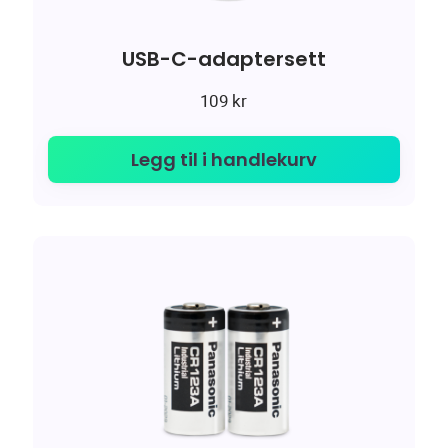
USB-C-adaptersett
109
kr
Legg til i handlekurv