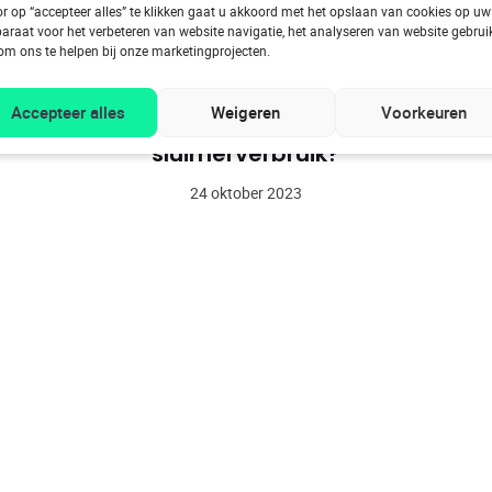
r op “accepteer alles” te klikken gaat u akkoord met het opslaan van cookies op uw
araat voor het verbeteren van website navigatie, het analyseren van website gebrui
om ons te helpen bij onze marketingprojecten.
BESPAREN
UITLEG
Accepteer alles
Weigeren
Voorkeuren
Welke toestellen hebben veel
sluimerverbruik?
24 oktober 2023