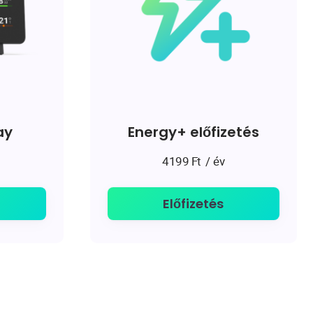
ay
Energy+ előfizetés
/ év
4199
Ft
Előfizetés