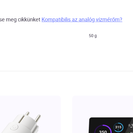
tse meg cikkünket
Kompatibilis az analóg vízmérőm?
50 g