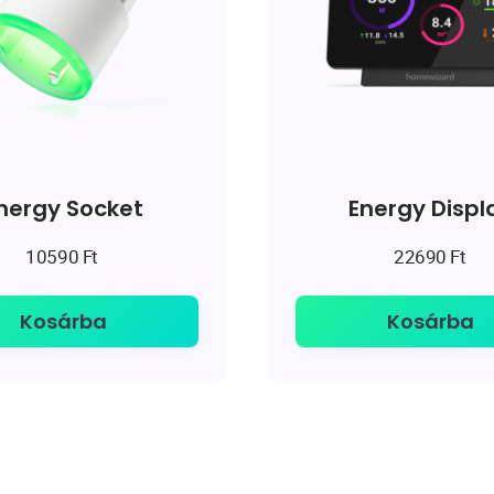
nergy Socket
Energy Displ
10590
Ft
22690
Ft
Kosárba
Kosárba