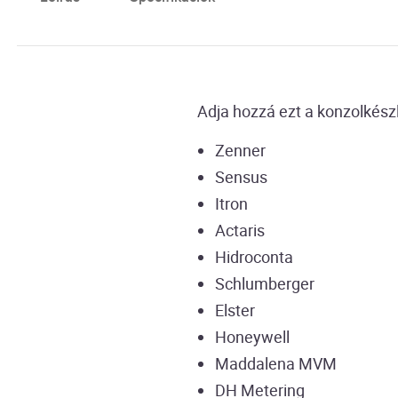
Adja hozzá ezt a konzolkész
Zenner
Sensus
Itron
Actaris
Hidroconta
Schlumberger
Elster
Honeywell
Maddalena MVM
DH Metering