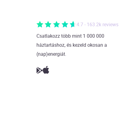
4.7 - 163.2k reviews
Csatlakozz több mint 1 000 000
háztartáshoz, és kezeld okosan a
(nap)energiát.