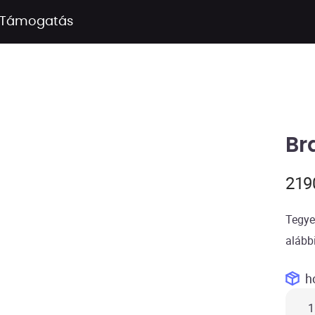
Támogatás
Br
21
Tegye
alábbi
h