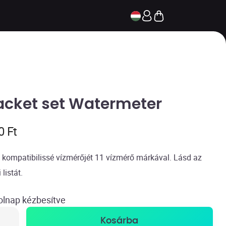
acket set Watermeter
90
Ft
 kompatibilissé vízmérőjét 11 vízmérő márkával. Lásd az
 listát.
olnap
kézbesítve
Kosárba