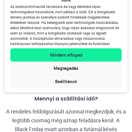
Az eszközinformációk tárolására és/vagy elérésére olyan
technológiákat használunk, mint például a sütik. Ezt a böngészési
élmény javítása és személyre szabott hirdetések megjelenítése
érdekében tesszük. Ha beleegyezik ezen technológiák használatába,
Gyakran ismételt kérdések.
akkor lehetővé teszi számunkra, hogy olyan adatokat dolgozzunk fel
ezen az oldalon, mint a böngészési szokások vagy az egyedi
azonosítók. A hozzájárulás elmaradása vagy visszavonása
Meddig tart a Green Friday akció?
hátrányosan befolyásolhat bizonyos jellemzőket és funkciókat.
Mindent elfogad
A HomeWizard Green Friday
akciója 2025.
december 1-jéig tart
(Cyber Monday). December 2-
Megtagadás
től az ingyenes szállítás csak a 28 000 Ft feletti
Beállítások
rendeléseknél érvényes, ahogy általában.
Mennyi a szállítási idő?
A rendelés feldolgozását azonnal megkezdjük, és a
legtöbb csomag még aznap feladásra kerül. A
Black Friday miatt azonban a futárnál késés