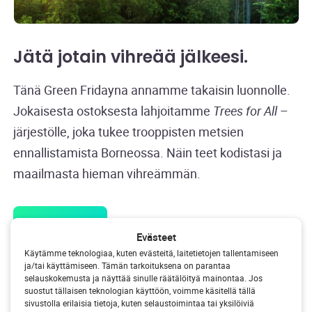
Jätä jotain vihreää jälkeesi.
Tänä Green Fridayna annamme takaisin luonnolle.
Jokaisesta ostoksesta lahjoitamme
Trees for All
–
järjestölle, joka tukee trooppisten metsien
ennallistamista Borneossa. Näin teet kodistasi ja
maailmasta hieman vihreämmän.
Osta nyt
Evästeet
Käytämme teknologiaa, kuten evästeitä, laitetietojen tallentamiseen
ja/tai käyttämiseen. Tämän tarkoituksena on parantaa
selauskokemusta ja näyttää sinulle räätälöityä mainontaa. Jos
suostut tällaisen teknologian käyttöön, voimme käsitellä tällä
Usein kysytyt kysymykset.
sivustolla erilaisia tietoja, kuten selaustoimintaa tai yksilöiviä