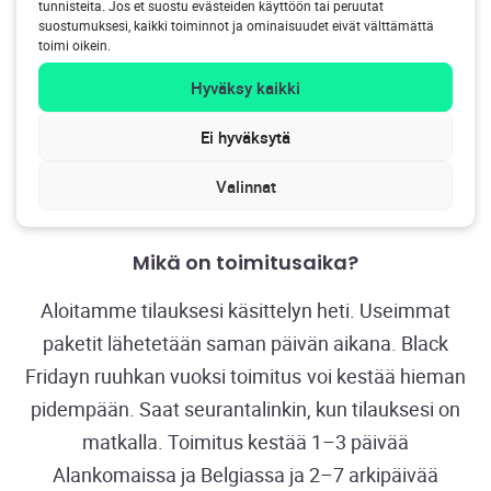
tunnisteita. Jos et suostu evästeiden käyttöön tai peruutat
suostumuksesi, kaikki toiminnot ja ominaisuudet eivät välttämättä
Kuinka kauan Green Friday -kampanja
toimi oikein.
kestää?
Hyväksy kaikki
Green Friday HomeWizardilla
kestää maanantaihin
Ei hyväksytä
1. joulukuuta 2025
(Cyber Monday)
asti
. Tiistaista
2. joulukuuta alkaen ilmainen toimitus koskee vain
Valinnat
tilauksia, jotka ylittävät €75.
Mikä on toimitusaika?
Aloitamme tilauksesi käsittelyn heti. Useimmat
paketit lähetetään saman päivän aikana. Black
Fridayn ruuhkan vuoksi toimitus voi kestää hieman
pidempään. Saat seurantalinkin, kun tilauksesi on
matkalla. Toimitus kestää 1–3 päivää
Alankomaissa ja Belgiassa ja 2–7 arkipäivää